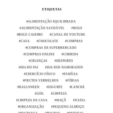
ETIQUETAS
ALIMENTAÇÃO EQUILIBRADA
ALIMENTAÇÃO SAUDÁVEL
BOLO
BOLO CASEIRO
CANAL DE YOUTUBE
CASA
CHOCOLATE
COMPRAS
COMPRAS DE SUPERMERCADO
COMPRAS ONLINE
CORRIDA
CRIANÇAS
DESPORTO
DIA DO PAI
DIA DOS NAMORADOS
EXERCÍCIO FÍSICO
FAMÍLIA
FRUTOS VERMELHOS
FÉRIAS
HALLOWEEN
IOGURTE
LANCHE
LIDL
LIMPEZA
LIMPEZA DA CASA
MAÇÃ
NATAL
ORGANIZAÇÃO
PEQUENO-ALMOÇO