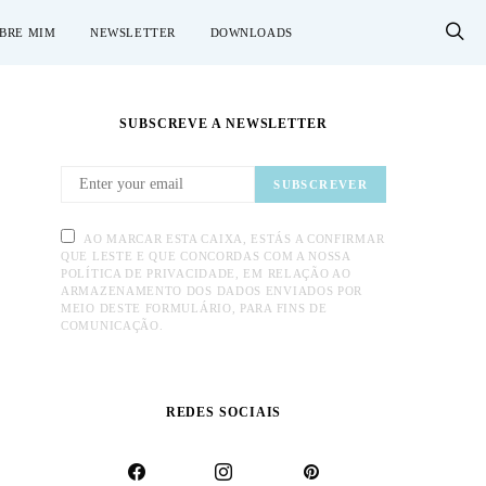
BRE MIM
NEWSLETTER
DOWNLOADS
SUBSCREVE A NEWSLETTER
SUBSCREVER
AO MARCAR ESTA CAIXA, ESTÁS A CONFIRMAR
QUE LESTE E QUE CONCORDAS COM A NOSSA
POLÍTICA DE PRIVACIDADE, EM RELAÇÃO AO
ARMAZENAMENTO DOS DADOS ENVIADOS POR
MEIO DESTE FORMULÁRIO, PARA FINS DE
COMUNICAÇÃO.
REDES SOCIAIS