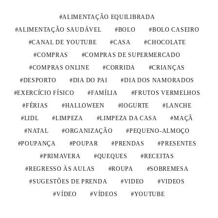
ALIMENTAÇÃO EQUILIBRADA
ALIMENTAÇÃO SAUDÁVEL
BOLO
BOLO CASEIRO
CANAL DE YOUTUBE
CASA
CHOCOLATE
COMPRAS
COMPRAS DE SUPERMERCADO
COMPRAS ONLINE
CORRIDA
CRIANÇAS
DESPORTO
DIA DO PAI
DIA DOS NAMORADOS
EXERCÍCIO FÍSICO
FAMÍLIA
FRUTOS VERMELHOS
FÉRIAS
HALLOWEEN
IOGURTE
LANCHE
LIDL
LIMPEZA
LIMPEZA DA CASA
MAÇÃ
NATAL
ORGANIZAÇÃO
PEQUENO-ALMOÇO
POUPANÇA
POUPAR
PRENDAS
PRESENTES
PRIMAVERA
QUEQUES
RECEITAS
REGRESSO ÀS AULAS
ROUPA
SOBREMESA
SUGESTÕES DE PRENDA
VIDEO
VIDEOS
VÍDEO
VÍDEOS
YOUTUBE