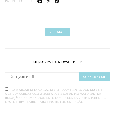
PARTILHAR
VER MAIS
SUBSCREVE A NEWSLETTER
SUBSCREVER
AO MARCAR ESTA CAIXA, ESTÁS A CONFIRMAR QUE LESTE E
QUE CONCORDAS COM A NOSSA POLÍTICA DE PRIVACIDADE, EM
RELAÇÃO AO ARMAZENAMENTO DOS DADOS ENVIADOS POR MEIO
DESTE FORMULÁRIO, PARA FINS DE COMUNICAÇÃO.