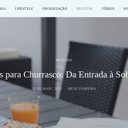
ASA
LIFESTYLE
ORGANIZAÇÃO
RECEITAS
VÍDEOS
SO
RECEITAS
s para Churrasco: Da Entrada à S
30 DE MAIO, 2026
IRENE FERREIRA