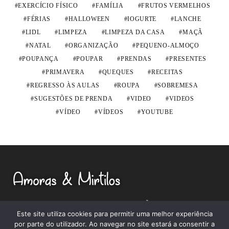
EXERCÍCIO FÍSICO
FAMÍLIA
FRUTOS VERMELHOS
FÉRIAS
HALLOWEEN
IOGURTE
LANCHE
LIDL
LIMPEZA
LIMPEZA DA CASA
MAÇÃ
NATAL
ORGANIZAÇÃO
PEQUENO-ALMOÇO
POUPANÇA
POUPAR
PRENDAS
PRESENTES
PRIMAVERA
QUEQUES
RECEITAS
REGRESSO ÀS AULAS
ROUPA
SOBREMESA
SUGESTÕES DE PRENDA
VIDEO
VIDEOS
VÍDEO
VÍDEOS
YOUTUBE
RECEITAS
LIFESTYLE
ORGANIZAÇÃO
CASA
Este site utiliza cookies para permitir uma melhor experiência
SOBRE MIM
POLÍTICA DE PRIVACIDADE
por parte do utilizador. Ao navegar no site estará a consentir a