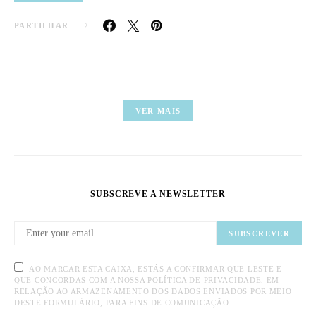
PARTILHAR
VER MAIS
SUBSCREVE A NEWSLETTER
SUBSCREVER
AO MARCAR ESTA CAIXA, ESTÁS A CONFIRMAR QUE LESTE E
QUE CONCORDAS COM A NOSSA POLÍTICA DE PRIVACIDADE, EM
RELAÇÃO AO ARMAZENAMENTO DOS DADOS ENVIADOS POR MEIO
DESTE FORMULÁRIO, PARA FINS DE COMUNICAÇÃO.