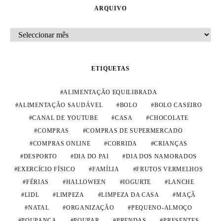
ARQUIVO
ARQUIVO
ETIQUETAS
ALIMENTAÇÃO EQUILIBRADA
ALIMENTAÇÃO SAUDÁVEL
BOLO
BOLO CASEIRO
CANAL DE YOUTUBE
CASA
CHOCOLATE
COMPRAS
COMPRAS DE SUPERMERCADO
COMPRAS ONLINE
CORRIDA
CRIANÇAS
DESPORTO
DIA DO PAI
DIA DOS NAMORADOS
EXERCÍCIO FÍSICO
FAMÍLIA
FRUTOS VERMELHOS
FÉRIAS
HALLOWEEN
IOGURTE
LANCHE
LIDL
LIMPEZA
LIMPEZA DA CASA
MAÇÃ
NATAL
ORGANIZAÇÃO
PEQUENO-ALMOÇO
POUPANÇA
POUPAR
PRENDAS
PRESENTES