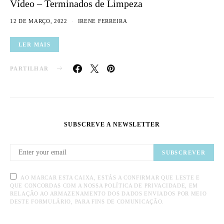
Vídeo – Terminados de Limpeza
12 DE MARÇO, 2022
IRENE FERREIRA
LER MAIS
PARTILHAR
SUBSCREVE A NEWSLETTER
SUBSCREVER
AO MARCAR ESTA CAIXA, ESTÁS A CONFIRMAR QUE LESTE E
QUE CONCORDAS COM A NOSSA POLÍTICA DE PRIVACIDADE, EM
RELAÇÃO AO ARMAZENAMENTO DOS DADOS ENVIADOS POR MEIO
DESTE FORMULÁRIO, PARA FINS DE COMUNICAÇÃO.