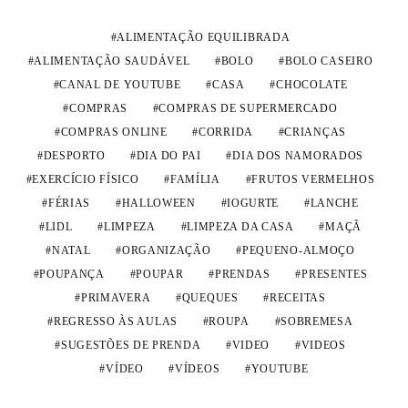
ALIMENTAÇÃO EQUILIBRADA
ALIMENTAÇÃO SAUDÁVEL
BOLO
BOLO CASEIRO
CANAL DE YOUTUBE
CASA
CHOCOLATE
COMPRAS
COMPRAS DE SUPERMERCADO
COMPRAS ONLINE
CORRIDA
CRIANÇAS
DESPORTO
DIA DO PAI
DIA DOS NAMORADOS
EXERCÍCIO FÍSICO
FAMÍLIA
FRUTOS VERMELHOS
FÉRIAS
HALLOWEEN
IOGURTE
LANCHE
LIDL
LIMPEZA
LIMPEZA DA CASA
MAÇÃ
NATAL
ORGANIZAÇÃO
PEQUENO-ALMOÇO
POUPANÇA
POUPAR
PRENDAS
PRESENTES
PRIMAVERA
QUEQUES
RECEITAS
REGRESSO ÀS AULAS
ROUPA
SOBREMESA
SUGESTÕES DE PRENDA
VIDEO
VIDEOS
VÍDEO
VÍDEOS
YOUTUBE