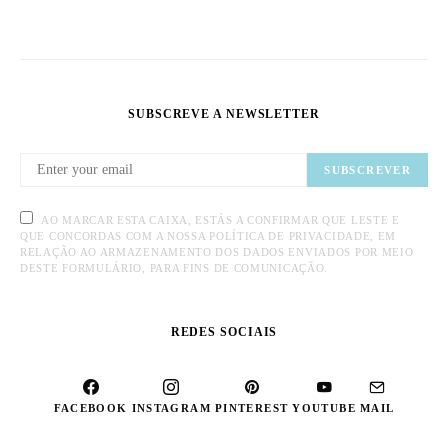
SUBSCREVE A NEWSLETTER
SUBSCREVER
AO MARCAR ESTA CAIXA, ESTÁS A CONFIRMAR QUE LESTE E
QUE CONCORDAS COM A NOSSA POLÍTICA DE PRIVACIDADE, EM
RELAÇÃO AO ARMAZENAMENTO DOS DADOS ENVIADOS POR MEIO
DESTE FORMULÁRIO, PARA FINS DE COMUNICAÇÃO.
REDES SOCIAIS
FACEBOOK
INSTAGRAM
PINTEREST
YOUTUBE
MAIL