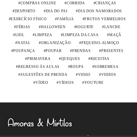
COMPRAS ONLINE
CORRIDA
CRIANÇAS
DESPORTO
DIA DO PAI
DIA DOS NAMORADOS
EXERCÍCIO FÍSICO
FAMÍLIA
FRUTOS VERMELHOS
FÉRIAS
HALLOWEEN
IOGURTE
LANCHE
LIDL
LIMPEZA
LIMPEZA DA CASA
MAÇÃ
NATAL
ORGANIZAÇÃO
PEQUENO-ALMOÇO
POUPANÇA
POUPAR
PRENDAS
PRESENTES
PRIMAVERA
QUEQUES
RECEITAS
REGRESSO ÀS AULAS
ROUPA
SOBREMESA
SUGESTÕES DE PRENDA
VIDEO
VIDEOS
VÍDEO
VÍDEOS
YOUTUBE