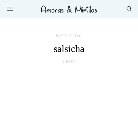
POSTS BY TAG
salsicha
1 POST