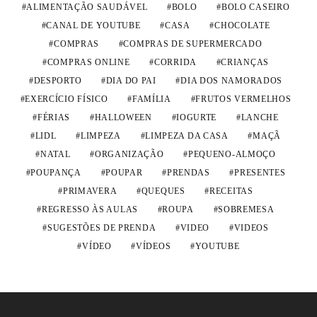
ALIMENTAÇÃO SAUDÁVEL
BOLO
BOLO CASEIRO
CANAL DE YOUTUBE
CASA
CHOCOLATE
COMPRAS
COMPRAS DE SUPERMERCADO
COMPRAS ONLINE
CORRIDA
CRIANÇAS
DESPORTO
DIA DO PAI
DIA DOS NAMORADOS
EXERCÍCIO FÍSICO
FAMÍLIA
FRUTOS VERMELHOS
FÉRIAS
HALLOWEEN
IOGURTE
LANCHE
LIDL
LIMPEZA
LIMPEZA DA CASA
MAÇÃ
NATAL
ORGANIZAÇÃO
PEQUENO-ALMOÇO
POUPANÇA
POUPAR
PRENDAS
PRESENTES
PRIMAVERA
QUEQUES
RECEITAS
REGRESSO ÀS AULAS
ROUPA
SOBREMESA
SUGESTÕES DE PRENDA
VIDEO
VIDEOS
VÍDEO
VÍDEOS
YOUTUBE