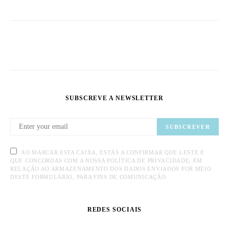
SUBSCREVE A NEWSLETTER
SUBSCREVER
AO MARCAR ESTA CAIXA, ESTÁS A CONFIRMAR QUE LESTE E
QUE CONCORDAS COM A NOSSA POLÍTICA DE PRIVACIDADE, EM
RELAÇÃO AO ARMAZENAMENTO DOS DADOS ENVIADOS POR MEIO
DESTE FORMULÁRIO, PARA FINS DE COMUNICAÇÃO.
REDES SOCIAIS