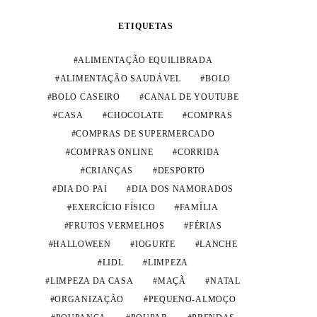
ETIQUETAS
ALIMENTAÇÃO EQUILIBRADA
ALIMENTAÇÃO SAUDÁVEL
BOLO
BOLO CASEIRO
CANAL DE YOUTUBE
CASA
CHOCOLATE
COMPRAS
COMPRAS DE SUPERMERCADO
COMPRAS ONLINE
CORRIDA
CRIANÇAS
DESPORTO
DIA DO PAI
DIA DOS NAMORADOS
EXERCÍCIO FÍSICO
FAMÍLIA
FRUTOS VERMELHOS
FÉRIAS
HALLOWEEN
IOGURTE
LANCHE
LIDL
LIMPEZA
LIMPEZA DA CASA
MAÇÃ
NATAL
ORGANIZAÇÃO
PEQUENO-ALMOÇO