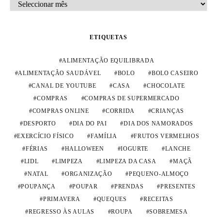
ARQUIVO
ETIQUETAS
ALIMENTAÇÃO EQUILIBRADA
ALIMENTAÇÃO SAUDÁVEL
BOLO
BOLO CASEIRO
CANAL DE YOUTUBE
CASA
CHOCOLATE
COMPRAS
COMPRAS DE SUPERMERCADO
COMPRAS ONLINE
CORRIDA
CRIANÇAS
DESPORTO
DIA DO PAI
DIA DOS NAMORADOS
EXERCÍCIO FÍSICO
FAMÍLIA
FRUTOS VERMELHOS
FÉRIAS
HALLOWEEN
IOGURTE
LANCHE
LIDL
LIMPEZA
LIMPEZA DA CASA
MAÇÃ
NATAL
ORGANIZAÇÃO
PEQUENO-ALMOÇO
POUPANÇA
POUPAR
PRENDAS
PRESENTES
PRIMAVERA
QUEQUES
RECEITAS
REGRESSO ÀS AULAS
ROUPA
SOBREMESA