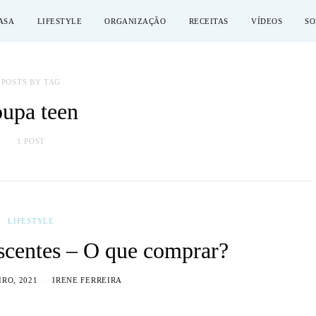
ASA
LIFESTYLE
ORGANIZAÇÃO
RECEITAS
VÍDEOS
SO
POSTS BY TAG
oupa teen
1 POST
LIFESTYLE
scentes – O que comprar?
IRO, 2021
IRENE FERREIRA