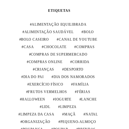
ETIQUETAS
ALIMENTAÇÃO EQUILIBRADA
ALIMENTAÇÃO SAUDÁVEL
BOLO
BOLO CASEIRO
CANAL DE YOUTUBE
CASA
CHOCOLATE
COMPRAS
COMPRAS DE SUPERMERCADO
COMPRAS ONLINE
CORRIDA
CRIANÇAS
DESPORTO
DIA DO PAI
DIA DOS NAMORADOS
EXERCÍCIO FÍSICO
FAMÍLIA
FRUTOS VERMELHOS
FÉRIAS
HALLOWEEN
IOGURTE
LANCHE
LIDL
LIMPEZA
LIMPEZA DA CASA
MAÇÃ
NATAL
ORGANIZAÇÃO
PEQUENO-ALMOÇO