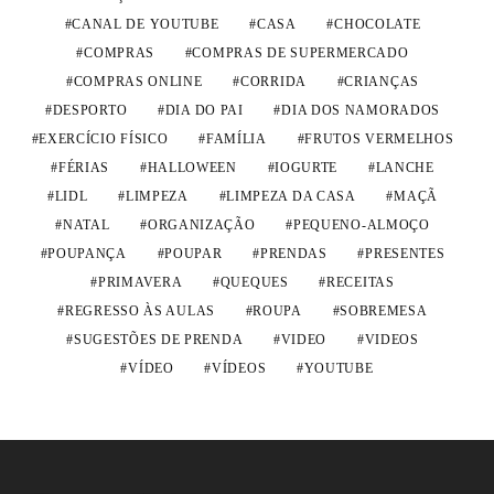
CANAL DE YOUTUBE
CASA
CHOCOLATE
COMPRAS
COMPRAS DE SUPERMERCADO
COMPRAS ONLINE
CORRIDA
CRIANÇAS
DESPORTO
DIA DO PAI
DIA DOS NAMORADOS
EXERCÍCIO FÍSICO
FAMÍLIA
FRUTOS VERMELHOS
FÉRIAS
HALLOWEEN
IOGURTE
LANCHE
LIDL
LIMPEZA
LIMPEZA DA CASA
MAÇÃ
NATAL
ORGANIZAÇÃO
PEQUENO-ALMOÇO
POUPANÇA
POUPAR
PRENDAS
PRESENTES
PRIMAVERA
QUEQUES
RECEITAS
REGRESSO ÀS AULAS
ROUPA
SOBREMESA
SUGESTÕES DE PRENDA
VIDEO
VIDEOS
VÍDEO
VÍDEOS
YOUTUBE