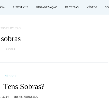
ASA
LIFESTYLE
ORGANIZAÇÃO
RECEITAS
VÍDEOS
SO
POSTS BY TAG
sobras
1 POST
VÍDEOS
– Tens Sobras?
, 2024
IRENE FERREIRA