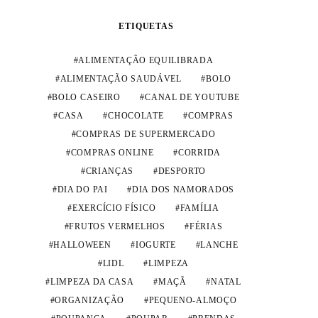
ETIQUETAS
ALIMENTAÇÃO EQUILIBRADA
ALIMENTAÇÃO SAUDÁVEL
BOLO
BOLO CASEIRO
CANAL DE YOUTUBE
CASA
CHOCOLATE
COMPRAS
COMPRAS DE SUPERMERCADO
COMPRAS ONLINE
CORRIDA
CRIANÇAS
DESPORTO
DIA DO PAI
DIA DOS NAMORADOS
EXERCÍCIO FÍSICO
FAMÍLIA
FRUTOS VERMELHOS
FÉRIAS
HALLOWEEN
IOGURTE
LANCHE
LIDL
LIMPEZA
LIMPEZA DA CASA
MAÇÃ
NATAL
ORGANIZAÇÃO
PEQUENO-ALMOÇO