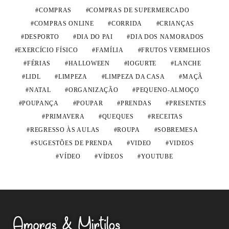
COMPRAS
COMPRAS DE SUPERMERCADO
COMPRAS ONLINE
CORRIDA
CRIANÇAS
DESPORTO
DIA DO PAI
DIA DOS NAMORADOS
EXERCÍCIO FÍSICO
FAMÍLIA
FRUTOS VERMELHOS
FÉRIAS
HALLOWEEN
IOGURTE
LANCHE
LIDL
LIMPEZA
LIMPEZA DA CASA
MAÇÃ
NATAL
ORGANIZAÇÃO
PEQUENO-ALMOÇO
POUPANÇA
POUPAR
PRENDAS
PRESENTES
PRIMAVERA
QUEQUES
RECEITAS
REGRESSO ÀS AULAS
ROUPA
SOBREMESA
SUGESTÕES DE PRENDA
VIDEO
VIDEOS
VÍDEO
VÍDEOS
YOUTUBE