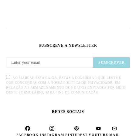
SUBSCREVE A NEWSLETTER
SUBSCREVER
AO MARCAR ESTA CAIXA, ESTÁS A CONFIRMAR QUE LESTE E
QUE CONCORDAS COM A NOSSA POLÍTICA DE PRIVACIDADE, EM
RELAÇÃO AO ARMAZENAMENTO DOS DADOS ENVIADOS POR MEIO
DESTE FORMULÁRIO, PARA FINS DE COMUNICAÇÃO.
REDES SOCIAIS
FACEBOOK
INSTAGRAM
PINTEREST
YOUTUBE
MAIL