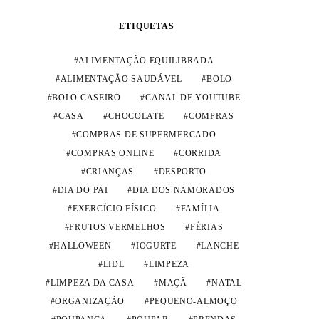
ETIQUETAS
ALIMENTAÇÃO EQUILIBRADA
ALIMENTAÇÃO SAUDÁVEL
BOLO
BOLO CASEIRO
CANAL DE YOUTUBE
CASA
CHOCOLATE
COMPRAS
COMPRAS DE SUPERMERCADO
COMPRAS ONLINE
CORRIDA
CRIANÇAS
DESPORTO
DIA DO PAI
DIA DOS NAMORADOS
EXERCÍCIO FÍSICO
FAMÍLIA
FRUTOS VERMELHOS
FÉRIAS
HALLOWEEN
IOGURTE
LANCHE
LIDL
LIMPEZA
LIMPEZA DA CASA
MAÇÃ
NATAL
ORGANIZAÇÃO
PEQUENO-ALMOÇO