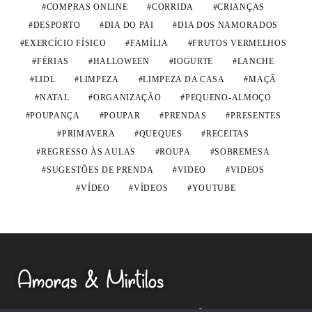
COMPRAS ONLINE
CORRIDA
CRIANÇAS
DESPORTO
DIA DO PAI
DIA DOS NAMORADOS
EXERCÍCIO FÍSICO
FAMÍLIA
FRUTOS VERMELHOS
FÉRIAS
HALLOWEEN
IOGURTE
LANCHE
LIDL
LIMPEZA
LIMPEZA DA CASA
MAÇÃ
NATAL
ORGANIZAÇÃO
PEQUENO-ALMOÇO
POUPANÇA
POUPAR
PRENDAS
PRESENTES
PRIMAVERA
QUEQUES
RECEITAS
REGRESSO ÀS AULAS
ROUPA
SOBREMESA
SUGESTÕES DE PRENDA
VIDEO
VIDEOS
VÍDEO
VÍDEOS
YOUTUBE