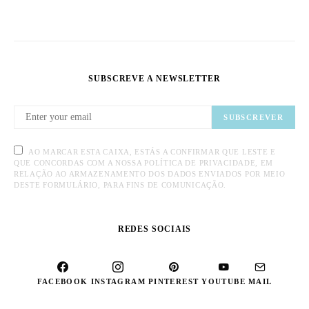
SUBSCREVE A NEWSLETTER
SUBSCREVER
AO MARCAR ESTA CAIXA, ESTÁS A CONFIRMAR QUE LESTE E
QUE CONCORDAS COM A NOSSA POLÍTICA DE PRIVACIDADE, EM
RELAÇÃO AO ARMAZENAMENTO DOS DADOS ENVIADOS POR MEIO
DESTE FORMULÁRIO, PARA FINS DE COMUNICAÇÃO.
REDES SOCIAIS
FACEBOOK
INSTAGRAM
PINTEREST
YOUTUBE
MAIL