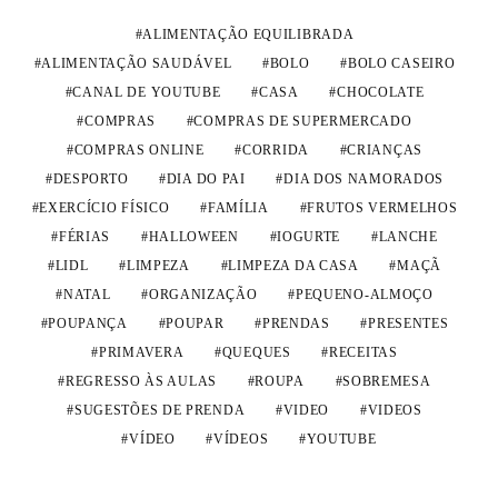
ALIMENTAÇÃO EQUILIBRADA
ALIMENTAÇÃO SAUDÁVEL
BOLO
BOLO CASEIRO
CANAL DE YOUTUBE
CASA
CHOCOLATE
COMPRAS
COMPRAS DE SUPERMERCADO
COMPRAS ONLINE
CORRIDA
CRIANÇAS
DESPORTO
DIA DO PAI
DIA DOS NAMORADOS
EXERCÍCIO FÍSICO
FAMÍLIA
FRUTOS VERMELHOS
FÉRIAS
HALLOWEEN
IOGURTE
LANCHE
LIDL
LIMPEZA
LIMPEZA DA CASA
MAÇÃ
NATAL
ORGANIZAÇÃO
PEQUENO-ALMOÇO
POUPANÇA
POUPAR
PRENDAS
PRESENTES
PRIMAVERA
QUEQUES
RECEITAS
REGRESSO ÀS AULAS
ROUPA
SOBREMESA
SUGESTÕES DE PRENDA
VIDEO
VIDEOS
VÍDEO
VÍDEOS
YOUTUBE