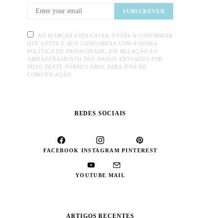
SUBSCREVER
AO MARCAR ESTA CAIXA, ESTÁS A CONFIRMAR
QUE LESTE E QUE CONCORDAS COM A NOSSA
POLÍTICA DE PRIVACIDADE, EM RELAÇÃO AO
ARMAZENAMENTO DOS DADOS ENVIADOS POR
MEIO DESTE FORMULÁRIO, PARA FINS DE
COMUNICAÇÃO.
REDES SOCIAIS
FACEBOOK
INSTAGRAM
PINTEREST
YOUTUBE
MAIL
ARTIGOS RECENTES