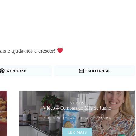
iais e ajuda-nos a crescer!
GUARDAR
PARTILHAR
VÍDEOS
Vídeo – Compras do Mês de Junho
2 DE JUNHO, 2024
IRENE FERREIRA
LER MAIS