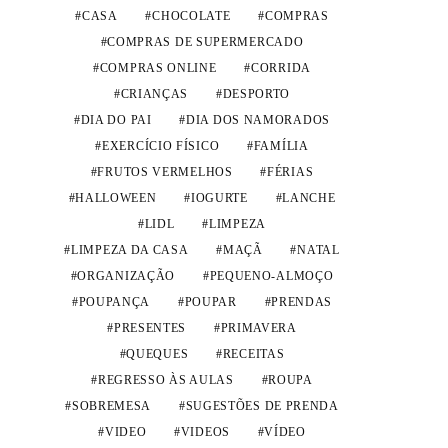
CASA
CHOCOLATE
COMPRAS
COMPRAS DE SUPERMERCADO
COMPRAS ONLINE
CORRIDA
CRIANÇAS
DESPORTO
DIA DO PAI
DIA DOS NAMORADOS
EXERCÍCIO FÍSICO
FAMÍLIA
FRUTOS VERMELHOS
FÉRIAS
HALLOWEEN
IOGURTE
LANCHE
LIDL
LIMPEZA
LIMPEZA DA CASA
MAÇÃ
NATAL
ORGANIZAÇÃO
PEQUENO-ALMOÇO
POUPANÇA
POUPAR
PRENDAS
PRESENTES
PRIMAVERA
QUEQUES
RECEITAS
REGRESSO ÀS AULAS
ROUPA
SOBREMESA
SUGESTÕES DE PRENDA
VIDEO
VIDEOS
VÍDEO