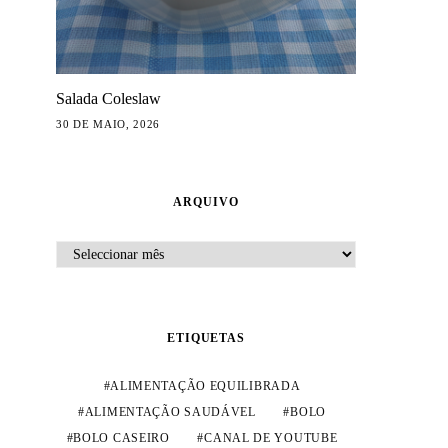
VÍDEOS
VÍDEO
Vídeo – 3 Pequenos Almoços
Vídeo – Limpa
Salada Coleslaw
– Edição Outono
comig
30 DE MAIO, 2026
IRENE FERREIRA
IRENE FERREIRA
4 D
6 DE NOVEMBRO, 2024
ARQUIVO
ARQUIVO
ETIQUETAS
ALIMENTAÇÃO EQUILIBRADA
ALIMENTAÇÃO SAUDÁVEL
BOLO
BOLO CASEIRO
CANAL DE YOUTUBE