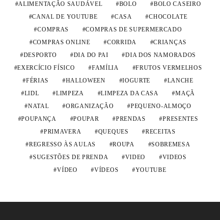
ALIMENTAÇÃO SAUDÁVEL
BOLO
BOLO CASEIRO
CANAL DE YOUTUBE
CASA
CHOCOLATE
COMPRAS
COMPRAS DE SUPERMERCADO
COMPRAS ONLINE
CORRIDA
CRIANÇAS
DESPORTO
DIA DO PAI
DIA DOS NAMORADOS
EXERCÍCIO FÍSICO
FAMÍLIA
FRUTOS VERMELHOS
FÉRIAS
HALLOWEEN
IOGURTE
LANCHE
LIDL
LIMPEZA
LIMPEZA DA CASA
MAÇÃ
NATAL
ORGANIZAÇÃO
PEQUENO-ALMOÇO
POUPANÇA
POUPAR
PRENDAS
PRESENTES
PRIMAVERA
QUEQUES
RECEITAS
REGRESSO ÀS AULAS
ROUPA
SOBREMESA
SUGESTÕES DE PRENDA
VIDEO
VIDEOS
VÍDEO
VÍDEOS
YOUTUBE