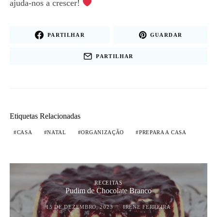
ajuda-nos a crescer!
PARTILHAR
GUARDAR
PARTILHAR
Etiquetas Relacionadas
CASA
NATAL
ORGANIZAÇÃO
PREPARA A CASA
RECEITAS
Pudim de Chocolate Branco
15 DE DEZEMBRO, 2023
IRENE FERREIRA