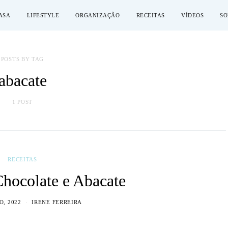
ASA
LIFESTYLE
ORGANIZAÇÃO
RECEITAS
VÍDEOS
SO
POSTS BY TAG
abacate
1 POST
RECEITAS
hocolate e Abacate
O, 2022
IRENE FERREIRA