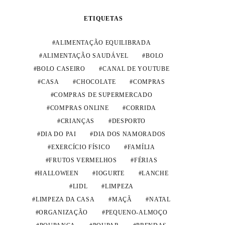
ETIQUETAS
ALIMENTAÇÃO EQUILIBRADA
ALIMENTAÇÃO SAUDÁVEL
BOLO
BOLO CASEIRO
CANAL DE YOUTUBE
CASA
CHOCOLATE
COMPRAS
COMPRAS DE SUPERMERCADO
COMPRAS ONLINE
CORRIDA
CRIANÇAS
DESPORTO
DIA DO PAI
DIA DOS NAMORADOS
EXERCÍCIO FÍSICO
FAMÍLIA
FRUTOS VERMELHOS
FÉRIAS
HALLOWEEN
IOGURTE
LANCHE
LIDL
LIMPEZA
LIMPEZA DA CASA
MAÇÃ
NATAL
ORGANIZAÇÃO
PEQUENO-ALMOÇO