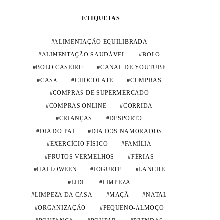
ETIQUETAS
ALIMENTAÇÃO EQUILIBRADA
ALIMENTAÇÃO SAUDÁVEL
BOLO
BOLO CASEIRO
CANAL DE YOUTUBE
CASA
CHOCOLATE
COMPRAS
COMPRAS DE SUPERMERCADO
COMPRAS ONLINE
CORRIDA
CRIANÇAS
DESPORTO
DIA DO PAI
DIA DOS NAMORADOS
EXERCÍCIO FÍSICO
FAMÍLIA
FRUTOS VERMELHOS
FÉRIAS
HALLOWEEN
IOGURTE
LANCHE
LIDL
LIMPEZA
LIMPEZA DA CASA
MAÇÃ
NATAL
ORGANIZAÇÃO
PEQUENO-ALMOÇO