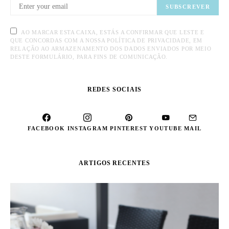
SUBSCREVER
AO MARCAR ESTA CAIXA, ESTÁS A CONFIRMAR QUE LESTE E
QUE CONCORDAS COM A NOSSA POLÍTICA DE PRIVACIDADE, EM
RELAÇÃO AO ARMAZENAMENTO DOS DADOS ENVIADOS POR MEIO
DESTE FORMULÁRIO, PARA FINS DE COMUNICAÇÃO.
REDES SOCIAIS
FACEBOOK
INSTAGRAM
PINTEREST
YOUTUBE
MAIL
ARTIGOS RECENTES