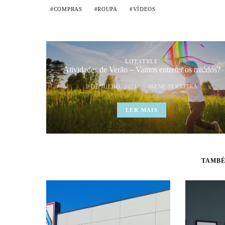
COMPRAS
ROUPA
VÍDEOS
LIFESTYLE
Atividades de Verão – Vamos entreter os miúdos?
9 DE JULHO, 2021
IRENE FERREIRA
LER MAIS
TAMBÉ