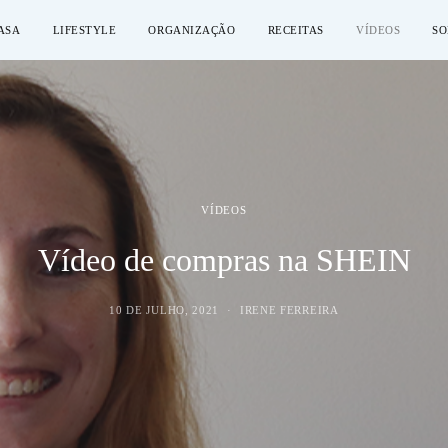
ASA
LIFESTYLE
ORGANIZAÇÃO
RECEITAS
VÍDEOS
SO
VÍDEOS
Vídeo de compras na SHEIN
10 DE JULHO, 2021
IRENE FERREIRA