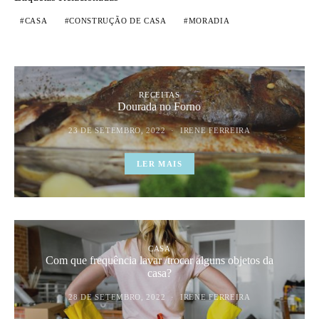
CASA
CONSTRUÇÃO DE CASA
MORADIA
RECEITAS
Dourada no Forno
23 DE SETEMBRO, 2022
IRENE FERREIRA
LER MAIS
CASA
Com que frequência lavar /trocar alguns objetos da
casa?
28 DE SETEMBRO, 2022
IRENE FERREIRA