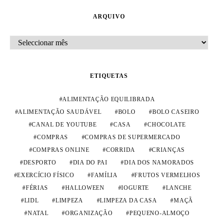
ARQUIVO
ARQUIVO
ETIQUETAS
ALIMENTAÇÃO EQUILIBRADA
ALIMENTAÇÃO SAUDÁVEL
BOLO
BOLO CASEIRO
CANAL DE YOUTUBE
CASA
CHOCOLATE
COMPRAS
COMPRAS DE SUPERMERCADO
COMPRAS ONLINE
CORRIDA
CRIANÇAS
DESPORTO
DIA DO PAI
DIA DOS NAMORADOS
EXERCÍCIO FÍSICO
FAMÍLIA
FRUTOS VERMELHOS
FÉRIAS
HALLOWEEN
IOGURTE
LANCHE
LIDL
LIMPEZA
LIMPEZA DA CASA
MAÇÃ
NATAL
ORGANIZAÇÃO
PEQUENO-ALMOÇO