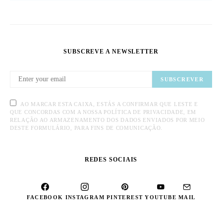
SUBSCREVE A NEWSLETTER
SUBSCREVER
AO MARCAR ESTA CAIXA, ESTÁS A CONFIRMAR QUE LESTE E
QUE CONCORDAS COM A NOSSA POLÍTICA DE PRIVACIDADE, EM
RELAÇÃO AO ARMAZENAMENTO DOS DADOS ENVIADOS POR MEIO
DESTE FORMULÁRIO, PARA FINS DE COMUNICAÇÃO.
REDES SOCIAIS
FACEBOOK
INSTAGRAM
PINTEREST
YOUTUBE
MAIL