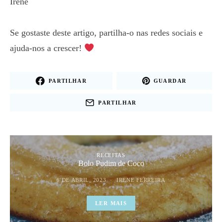
Irene
Se gostaste deste artigo, partilha-o nas redes sociais e
ajuda-nos a crescer!
PARTILHAR
GUARDAR
PARTILHAR
RECEITAS
Bolo Pudim de Coco
6 DE ABRIL, 2023
IRENE FERREIRA
LER MAIS