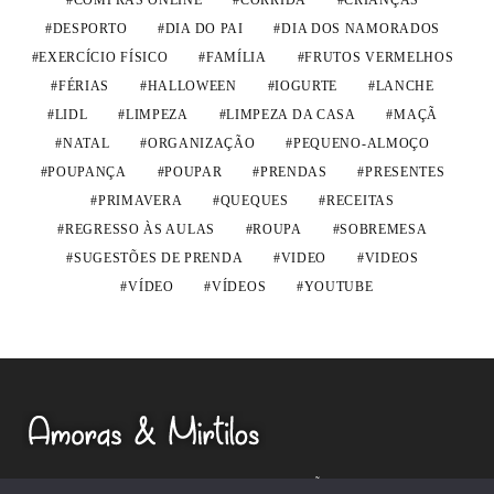
COMPRAS ONLINE
CORRIDA
CRIANÇAS
DESPORTO
DIA DO PAI
DIA DOS NAMORADOS
EXERCÍCIO FÍSICO
FAMÍLIA
FRUTOS VERMELHOS
FÉRIAS
HALLOWEEN
IOGURTE
LANCHE
LIDL
LIMPEZA
LIMPEZA DA CASA
MAÇÃ
NATAL
ORGANIZAÇÃO
PEQUENO-ALMOÇO
POUPANÇA
POUPAR
PRENDAS
PRESENTES
PRIMAVERA
QUEQUES
RECEITAS
REGRESSO ÀS AULAS
ROUPA
SOBREMESA
SUGESTÕES DE PRENDA
VIDEO
VIDEOS
VÍDEO
VÍDEOS
YOUTUBE
RECEITAS
LIFESTYLE
ORGANIZAÇÃO
CASA