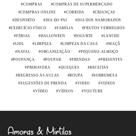
COMPRAS
COMPRAS DE SUPERMERCADO
COMPRAS ONLINE
CORRIDA
CRIANÇAS
DESPORTO
DIA DO PAI
DIA DOS NAMORADOS
EXERCÍCIO FÍSICO
FAMÍLIA
FRUTOS VERMELHOS
FÉRIAS
HALLOWEEN
IOGURTE
LANCHE
LIDL
LIMPEZA
LIMPEZA DA CASA
MAÇÃ
NATAL
ORGANIZAÇÃO
PEQUENO-ALMOÇO
POUPANÇA
POUPAR
PRENDAS
PRESENTES
PRIMAVERA
QUEQUES
RECEITAS
REGRESSO ÀS AULAS
ROUPA
SOBREMESA
SUGESTÕES DE PRENDA
VIDEO
VIDEOS
VÍDEO
VÍDEOS
YOUTUBE