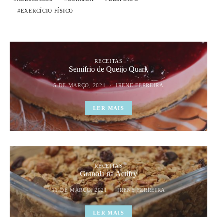
EXERCÍCIO FÍSICO
RECEITAS
Semifrio de Queijo Quark
5 DE MARÇO, 2021
IRENE FERREIRA
LER MAIS
RECEITAS
Granola na Actifry
11 DE MARÇO, 2021
IRENE FERREIRA
LER MAIS