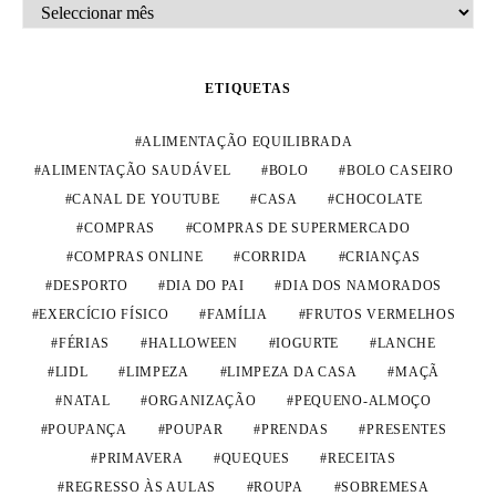
ARQUIVO
ETIQUETAS
ALIMENTAÇÃO EQUILIBRADA
ALIMENTAÇÃO SAUDÁVEL
BOLO
BOLO CASEIRO
CANAL DE YOUTUBE
CASA
CHOCOLATE
COMPRAS
COMPRAS DE SUPERMERCADO
COMPRAS ONLINE
CORRIDA
CRIANÇAS
DESPORTO
DIA DO PAI
DIA DOS NAMORADOS
EXERCÍCIO FÍSICO
FAMÍLIA
FRUTOS VERMELHOS
FÉRIAS
HALLOWEEN
IOGURTE
LANCHE
LIDL
LIMPEZA
LIMPEZA DA CASA
MAÇÃ
NATAL
ORGANIZAÇÃO
PEQUENO-ALMOÇO
POUPANÇA
POUPAR
PRENDAS
PRESENTES
PRIMAVERA
QUEQUES
RECEITAS
REGRESSO ÀS AULAS
ROUPA
SOBREMESA