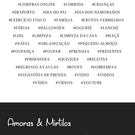
COMPRAS ONLINE
CORRIDA
CRIANÇAS
DESPORTO
DIA DO PAI
DIA DOS NAMORADOS
EXERCÍCIO FÍSICO
FAMÍLIA
FRUTOS VERMELHOS
FÉRIAS
HALLOWEEN
IOGURTE
LANCHE
LIDL
LIMPEZA
LIMPEZA DA CASA
MAÇÃ
NATAL
ORGANIZAÇÃO
PEQUENO-ALMOÇO
POUPANÇA
POUPAR
PRENDAS
PRESENTES
PRIMAVERA
QUEQUES
RECEITAS
REGRESSO ÀS AULAS
ROUPA
SOBREMESA
SUGESTÕES DE PRENDA
VIDEO
VIDEOS
VÍDEO
VÍDEOS
YOUTUBE