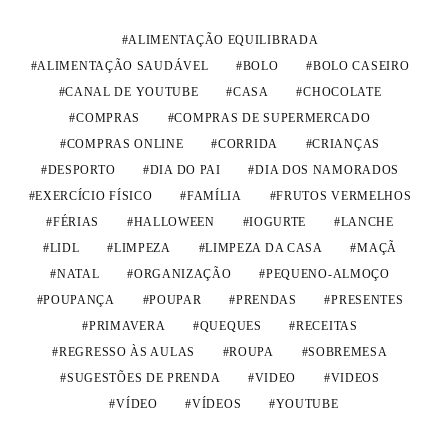
ALIMENTAÇÃO EQUILIBRADA
ALIMENTAÇÃO SAUDÁVEL
BOLO
BOLO CASEIRO
CANAL DE YOUTUBE
CASA
CHOCOLATE
COMPRAS
COMPRAS DE SUPERMERCADO
COMPRAS ONLINE
CORRIDA
CRIANÇAS
DESPORTO
DIA DO PAI
DIA DOS NAMORADOS
EXERCÍCIO FÍSICO
FAMÍLIA
FRUTOS VERMELHOS
FÉRIAS
HALLOWEEN
IOGURTE
LANCHE
LIDL
LIMPEZA
LIMPEZA DA CASA
MAÇÃ
NATAL
ORGANIZAÇÃO
PEQUENO-ALMOÇO
POUPANÇA
POUPAR
PRENDAS
PRESENTES
PRIMAVERA
QUEQUES
RECEITAS
REGRESSO ÀS AULAS
ROUPA
SOBREMESA
SUGESTÕES DE PRENDA
VIDEO
VIDEOS
VÍDEO
VÍDEOS
YOUTUBE