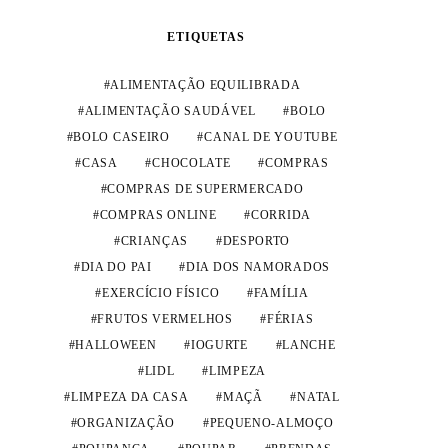
ETIQUETAS
ALIMENTAÇÃO EQUILIBRADA
ALIMENTAÇÃO SAUDÁVEL
BOLO
BOLO CASEIRO
CANAL DE YOUTUBE
CASA
CHOCOLATE
COMPRAS
COMPRAS DE SUPERMERCADO
COMPRAS ONLINE
CORRIDA
CRIANÇAS
DESPORTO
DIA DO PAI
DIA DOS NAMORADOS
EXERCÍCIO FÍSICO
FAMÍLIA
FRUTOS VERMELHOS
FÉRIAS
HALLOWEEN
IOGURTE
LANCHE
LIDL
LIMPEZA
LIMPEZA DA CASA
MAÇÃ
NATAL
ORGANIZAÇÃO
PEQUENO-ALMOÇO