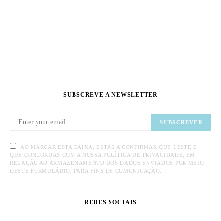
SUBSCREVE A NEWSLETTER
SUBSCREVER
AO MARCAR ESTA CAIXA, ESTÁS A CONFIRMAR QUE LESTE E
QUE CONCORDAS COM A NOSSA POLÍTICA DE PRIVACIDADE, EM
RELAÇÃO AO ARMAZENAMENTO DOS DADOS ENVIADOS POR MEIO
DESTE FORMULÁRIO, PARA FINS DE COMUNICAÇÃO.
REDES SOCIAIS