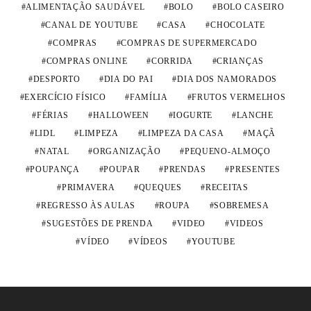
ALIMENTAÇÃO SAUDÁVEL
BOLO
BOLO CASEIRO
CANAL DE YOUTUBE
CASA
CHOCOLATE
COMPRAS
COMPRAS DE SUPERMERCADO
COMPRAS ONLINE
CORRIDA
CRIANÇAS
DESPORTO
DIA DO PAI
DIA DOS NAMORADOS
EXERCÍCIO FÍSICO
FAMÍLIA
FRUTOS VERMELHOS
FÉRIAS
HALLOWEEN
IOGURTE
LANCHE
LIDL
LIMPEZA
LIMPEZA DA CASA
MAÇÃ
NATAL
ORGANIZAÇÃO
PEQUENO-ALMOÇO
POUPANÇA
POUPAR
PRENDAS
PRESENTES
PRIMAVERA
QUEQUES
RECEITAS
REGRESSO ÀS AULAS
ROUPA
SOBREMESA
SUGESTÕES DE PRENDA
VIDEO
VIDEOS
VÍDEO
VÍDEOS
YOUTUBE