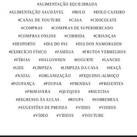
ALIMENTAÇÃO EQUILIBRADA
ALIMENTAÇÃO SAUDÁVEL
BOLO
BOLO CASEIRO
CANAL DE YOUTUBE
CASA
CHOCOLATE
COMPRAS
COMPRAS DE SUPERMERCADO
COMPRAS ONLINE
CORRIDA
CRIANÇAS
DESPORTO
DIA DO PAI
DIA DOS NAMORADOS
EXERCÍCIO FÍSICO
FAMÍLIA
FRUTOS VERMELHOS
FÉRIAS
HALLOWEEN
IOGURTE
LANCHE
LIDL
LIMPEZA
LIMPEZA DA CASA
MAÇÃ
NATAL
ORGANIZAÇÃO
PEQUENO-ALMOÇO
POUPANÇA
POUPAR
PRENDAS
PRESENTES
PRIMAVERA
QUEQUES
RECEITAS
REGRESSO ÀS AULAS
ROUPA
SOBREMESA
SUGESTÕES DE PRENDA
VIDEO
VIDEOS
VÍDEO
VÍDEOS
YOUTUBE