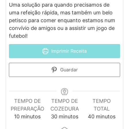
Uma solução para quando precisamos de
uma refeição rápida, mas também um belo
petisco para comer enquanto estamos num
convívio de amigos ou a assistir um jogo de
futebol!
Imprimir Receita
Guardar
TEMPO DE
TEMPO DE
TEMPO
PREPARAÇÃO
COZEDURA
TOTAL
minutos
minutos
minutos
10
minutos
30
minutos
40
minutos