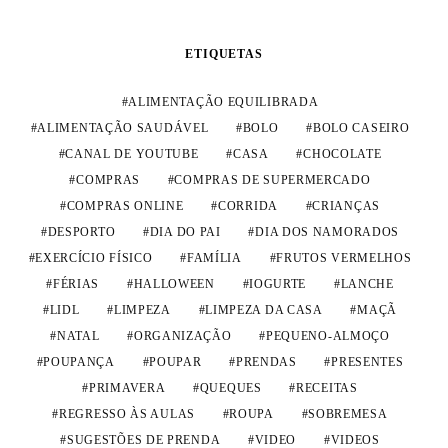
ETIQUETAS
ALIMENTAÇÃO EQUILIBRADA
ALIMENTAÇÃO SAUDÁVEL
BOLO
BOLO CASEIRO
CANAL DE YOUTUBE
CASA
CHOCOLATE
COMPRAS
COMPRAS DE SUPERMERCADO
COMPRAS ONLINE
CORRIDA
CRIANÇAS
DESPORTO
DIA DO PAI
DIA DOS NAMORADOS
EXERCÍCIO FÍSICO
FAMÍLIA
FRUTOS VERMELHOS
FÉRIAS
HALLOWEEN
IOGURTE
LANCHE
LIDL
LIMPEZA
LIMPEZA DA CASA
MAÇÃ
NATAL
ORGANIZAÇÃO
PEQUENO-ALMOÇO
POUPANÇA
POUPAR
PRENDAS
PRESENTES
PRIMAVERA
QUEQUES
RECEITAS
REGRESSO ÀS AULAS
ROUPA
SOBREMESA
SUGESTÕES DE PRENDA
VIDEO
VIDEOS