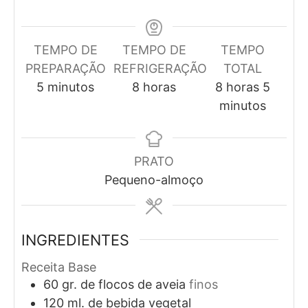
TEMPO DE
TEMPO DE
TEMPO
PREPARAÇÃO
REFRIGERAÇÃO
TOTAL
minutos
horas
horas
minut
5
minutos
8
horas
8
horas
5
minutos
PRATO
Pequeno-almoço
INGREDIENTES
Receita Base
60
gr. de
flocos de aveia
finos
120
ml. de
bebida vegetal