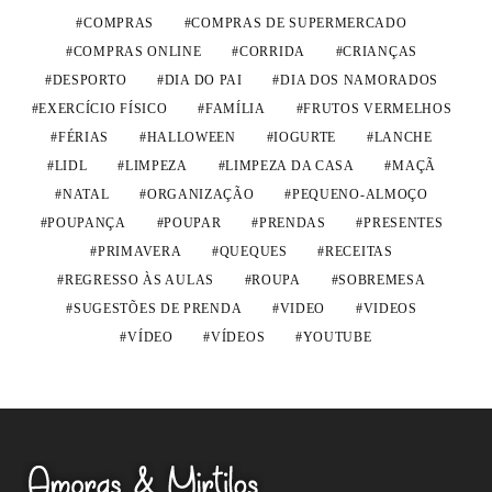
COMPRAS
COMPRAS DE SUPERMERCADO
COMPRAS ONLINE
CORRIDA
CRIANÇAS
DESPORTO
DIA DO PAI
DIA DOS NAMORADOS
EXERCÍCIO FÍSICO
FAMÍLIA
FRUTOS VERMELHOS
FÉRIAS
HALLOWEEN
IOGURTE
LANCHE
LIDL
LIMPEZA
LIMPEZA DA CASA
MAÇÃ
NATAL
ORGANIZAÇÃO
PEQUENO-ALMOÇO
POUPANÇA
POUPAR
PRENDAS
PRESENTES
PRIMAVERA
QUEQUES
RECEITAS
REGRESSO ÀS AULAS
ROUPA
SOBREMESA
SUGESTÕES DE PRENDA
VIDEO
VIDEOS
VÍDEO
VÍDEOS
YOUTUBE