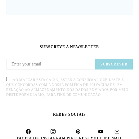
SUBSCREVE A NEWSLETTER
SUBSCREVER
AO MARCAR ESTA CAIXA, ESTÁS A CONFIRMAR QUE LESTE E
QUE CONCORDAS COM A NOSSA POLÍTICA DE PRIVACIDADE, EM
RELAÇÃO AO ARMAZENAMENTO DOS DADOS ENVIADOS POR MEIO
DESTE FORMULÁRIO, PARA FINS DE COMUNICAÇÃO.
REDES SOCIAIS
FACEBOOK
INSTAGRAM
PINTEREST
YOUTUBE
MAIL