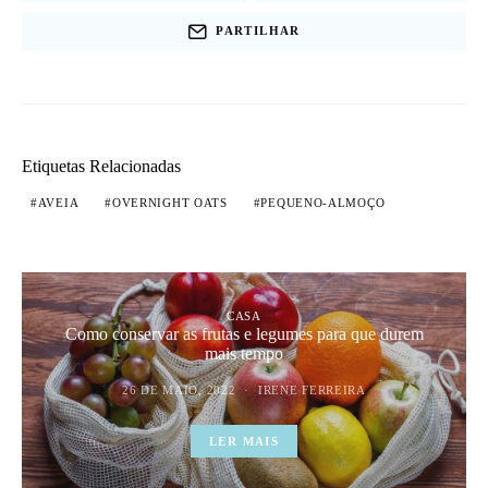
PARTILHAR
Etiquetas Relacionadas
AVEIA
OVERNIGHT OATS
PEQUENO-ALMOÇO
CASA
Como conservar as frutas e legumes para que durem
mais tempo
26 DE MAIO, 2022
IRENE FERREIRA
LER MAIS