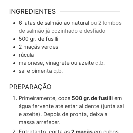
INGREDIENTES
6
latas de salmão ao natural
ou 2 lombos
de salmão já cozinhado e desfiado
500
gr. de
fusilli
2
maçãs verdes
rúcula
maionese, vinagrete ou azeite
q.b.
sal e pimenta
q.b.
PREPARAÇÃO
Primeiramente, coze
500 gr. de fusilli
em
água fervente até estar al dente (junta sal
e azeite). Depois de pronta, deixa a
massa arrefecer.
Entretanto, corta as
2 maçãs
em cubos