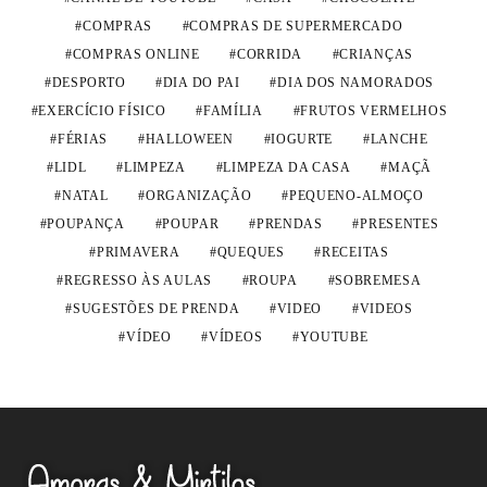
COMPRAS
COMPRAS DE SUPERMERCADO
COMPRAS ONLINE
CORRIDA
CRIANÇAS
DESPORTO
DIA DO PAI
DIA DOS NAMORADOS
EXERCÍCIO FÍSICO
FAMÍLIA
FRUTOS VERMELHOS
FÉRIAS
HALLOWEEN
IOGURTE
LANCHE
LIDL
LIMPEZA
LIMPEZA DA CASA
MAÇÃ
NATAL
ORGANIZAÇÃO
PEQUENO-ALMOÇO
POUPANÇA
POUPAR
PRENDAS
PRESENTES
PRIMAVERA
QUEQUES
RECEITAS
REGRESSO ÀS AULAS
ROUPA
SOBREMESA
SUGESTÕES DE PRENDA
VIDEO
VIDEOS
VÍDEO
VÍDEOS
YOUTUBE