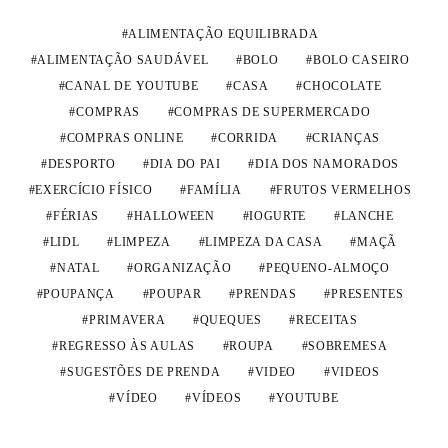
ALIMENTAÇÃO EQUILIBRADA
ALIMENTAÇÃO SAUDÁVEL
BOLO
BOLO CASEIRO
CANAL DE YOUTUBE
CASA
CHOCOLATE
COMPRAS
COMPRAS DE SUPERMERCADO
COMPRAS ONLINE
CORRIDA
CRIANÇAS
DESPORTO
DIA DO PAI
DIA DOS NAMORADOS
EXERCÍCIO FÍSICO
FAMÍLIA
FRUTOS VERMELHOS
FÉRIAS
HALLOWEEN
IOGURTE
LANCHE
LIDL
LIMPEZA
LIMPEZA DA CASA
MAÇÃ
NATAL
ORGANIZAÇÃO
PEQUENO-ALMOÇO
POUPANÇA
POUPAR
PRENDAS
PRESENTES
PRIMAVERA
QUEQUES
RECEITAS
REGRESSO ÀS AULAS
ROUPA
SOBREMESA
SUGESTÕES DE PRENDA
VIDEO
VIDEOS
VÍDEO
VÍDEOS
YOUTUBE