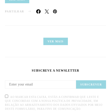
PARTILHAR
VER MAIS
SUBSCREVE A NEWSLETTER
SUBSCREVER
AO MARCAR ESTA CAIXA, ESTÁS A CONFIRMAR QUE LESTE E
QUE CONCORDAS COM A NOSSA POLÍTICA DE PRIVACIDADE, EM
RELAÇÃO AO ARMAZENAMENTO DOS DADOS ENVIADOS POR MEIO
DESTE FORMULÁRIO, PARA FINS DE COMUNICAÇÃO.