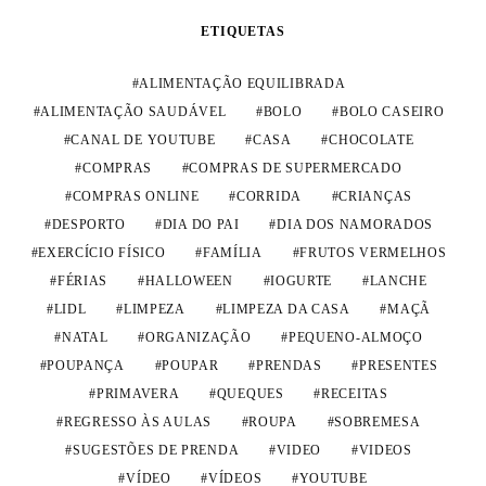
ETIQUETAS
ALIMENTAÇÃO EQUILIBRADA
ALIMENTAÇÃO SAUDÁVEL
BOLO
BOLO CASEIRO
CANAL DE YOUTUBE
CASA
CHOCOLATE
COMPRAS
COMPRAS DE SUPERMERCADO
COMPRAS ONLINE
CORRIDA
CRIANÇAS
DESPORTO
DIA DO PAI
DIA DOS NAMORADOS
EXERCÍCIO FÍSICO
FAMÍLIA
FRUTOS VERMELHOS
FÉRIAS
HALLOWEEN
IOGURTE
LANCHE
LIDL
LIMPEZA
LIMPEZA DA CASA
MAÇÃ
NATAL
ORGANIZAÇÃO
PEQUENO-ALMOÇO
POUPANÇA
POUPAR
PRENDAS
PRESENTES
PRIMAVERA
QUEQUES
RECEITAS
REGRESSO ÀS AULAS
ROUPA
SOBREMESA
SUGESTÕES DE PRENDA
VIDEO
VIDEOS
VÍDEO
VÍDEOS
YOUTUBE